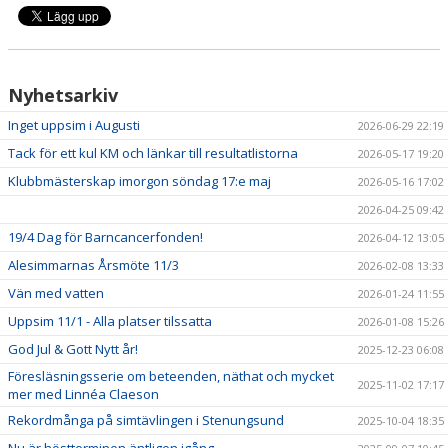
TRYGG FÖRENING
Nyhetsarkiv
Inget uppsim i Augusti
2026-06-29 22:19
Tack för ett kul KM och länkar till resultatlistorna
2026-05-17 19:20
Klubbmästerskap imorgon söndag 17:e maj
2026-05-16 17:02
2026-04-25 09:42
19/4 Dag för Barncancerfonden!
2026-04-12 13:05
Alesimmarnas Årsmöte 11/3
2026-02-08 13:33
Vän med vatten
2026-01-24 11:55
Uppsim 11/1 - Alla platser tilssatta
2026-01-08 15:26
God Jul & Gott Nytt år!
2025-12-23 06:08
Föresläsningsserie om beteenden, näthat och mycket
2025-11-02 17:17
mer med Linnéa Claeson
Rekordmånga på simtävlingen i Stenungsund
2025-10-04 18:35