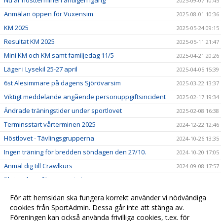
Nu är höstterminen äntligen igång
2025-09-07 10:45
Anmälan öppen för Vuxensim
2025-08-01 10:36
KM 2025
2025-05-24 09:15
Resultat KM 2025
2025-05-11 21:47
Mini KM och KM samt familjedag 11/5
2025-04-21 20:26
Läger i Lysekil 25-27 april
2025-04-05 15:39
6st Alesimmare på dagens Sjörövarsim
2025-03-22 13:37
Viktigt meddelande angående personuppgiftsincident
2025-02-17 19:34
Ändrade träningstider under sportlovet
2025-02-08 16:38
Terminsstart vårterminen 2025
2024-12-22 12:46
Höstlovet - Tävlingsgrupperna
2024-10-26 13:35
Ingen träning för bredden söndagen den 27/10.
2024-10-20 17:05
Anmäl dig till Crawlkurs
2024-09-08 17:57
Platser kvar för vuxensim!
2024-08-31 19:46
MINI-KM & KM SÖNDAG 12 maj
2024-05-05 13:54
För att hemsidan ska fungera korrekt använder vi nödvändiga
Fakturor
cookies från SportAdmin. Dessa går inte att stänga av.
2024-01-31
Föreningen kan också använda frivilliga cookies, t.ex. för