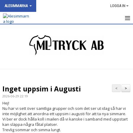
ALESIMMARNA
LOGGA IN
HEM
NYHETER
OM KLUBBEN
SIMNIVÅER
KALENDER
Inget uppsim i Augusti
<
>
BILDGALLERI
2026-06-29 22:19
Hej!
DOKUMENT
Nu har vi sett över samtliga grupper och som det ser ut idag så har vi
inte möjlighet att anordna ett uppsim i augusti för att ta nya simmare.
Vi ber er dock hålla koll i mailen då vi kanske i samband med uppstart
VÅRA GRUPPER/TRÄNARE
kan släppa några fåtal platser.
Trevlig sommar och simma lungt.