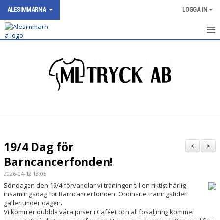
ALESIMMARNA
LOGGA IN
HEM
NYHETER
OM KLUBBEN
SIMNIVÅER
KALENDER
19/4 Dag för
<
>
BILDGALLERI
Barncancerfonden!
2026-04-12 13:05
DOKUMENT
Söndagen den 19/4 förvandlar vi träningen till en riktigt härlig
insamlingsdag för Barncancerfonden. Ordinarie träningstider
VÅRA GRUPPER/TRÄNARE
gäller under dagen.
Vi kommer dubbla våra priser i Caféet och all fösäljning kommer