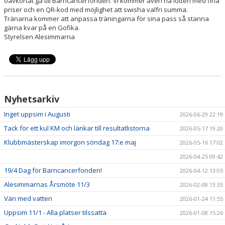
oavkortat gå till Barncancerfonden. Vi kommer även ha lotteri med fina
TRYGG FÖRENING
priser och en QR-kod med möjlighet att swisha valfri summa.
Tränarna kommer att anpassa träningarna för sina pass så stanna
gärna kvar på en Gofika.
Styrelsen Alesimmarna
Nyhetsarkiv
Inget uppsim i Augusti
2026-06-29 22:19
Tack för ett kul KM och länkar till resultatlistorna
2026-05-17 19:20
Klubbmästerskap imorgon söndag 17:e maj
2026-05-16 17:02
2026-04-25 09:42
19/4 Dag för Barncancerfonden!
2026-04-12 13:05
Alesimmarnas Årsmöte 11/3
2026-02-08 13:33
Vän med vatten
2026-01-24 11:55
Uppsim 11/1 - Alla platser tilssatta
2026-01-08 15:26