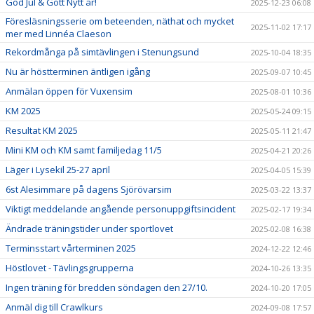
God Jul & Gott Nytt år!
2025-12-23 06:08
Föresläsningsserie om beteenden, näthat och mycket
2025-11-02 17:17
mer med Linnéa Claeson
Rekordmånga på simtävlingen i Stenungsund
2025-10-04 18:35
Nu är höstterminen äntligen igång
2025-09-07 10:45
Anmälan öppen för Vuxensim
2025-08-01 10:36
KM 2025
2025-05-24 09:15
Resultat KM 2025
2025-05-11 21:47
Mini KM och KM samt familjedag 11/5
2025-04-21 20:26
Läger i Lysekil 25-27 april
2025-04-05 15:39
6st Alesimmare på dagens Sjörövarsim
2025-03-22 13:37
Viktigt meddelande angående personuppgiftsincident
2025-02-17 19:34
Ändrade träningstider under sportlovet
2025-02-08 16:38
Terminsstart vårterminen 2025
2024-12-22 12:46
Höstlovet - Tävlingsgrupperna
2024-10-26 13:35
Ingen träning för bredden söndagen den 27/10.
2024-10-20 17:05
Anmäl dig till Crawlkurs
2024-09-08 17:57