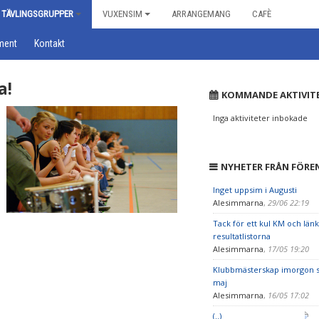
TÄVLINGSGRUPPER
VUXENSIM
ARRANGEMANG
CAFÈ
ment
Kontakt
a!
KOMMANDE AKTIVIT
Inga aktiviteter inbokade
NYHETER FRÅN FÖRE
Inget uppsim i Augusti
Alesimmarna
,
29/06 22:19
Tack för ett kul KM och länka
resultatlistorna
Alesimmarna
,
17/05 19:20
Klubbmästerskap imorgon s
maj
Alesimmarna
,
16/05 17:02
(..)