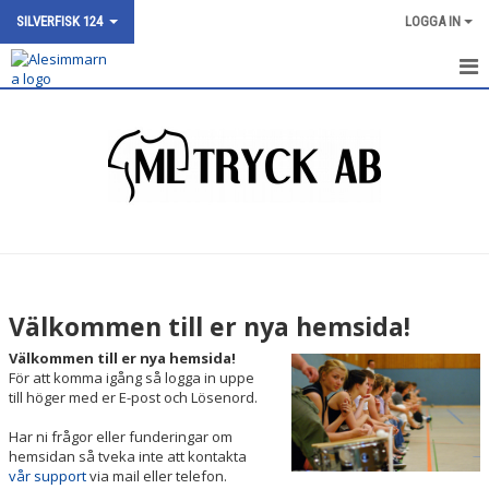
SILVERFISK 124
LOGGA IN
SKÖLDPADDA 124
NYHETER
KALENDER
BILDGALLERI
DOKUMENT
Välkommen till er nya hemsida!
KONTAKT
Välkommen till er nya hemsida!
För att komma igång så logga in uppe
till höger med er E-post och Lösenord.
Har ni frågor eller funderingar om
hemsidan så tveka inte att kontakta
vår support
via mail eller telefon.