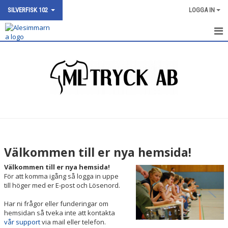
SILVERFISK 102
LOGGA IN
SILVERFISK 100
NYHETER
KALENDER
BILDGALLERI
DOKUMENT
Välkommen till er nya hemsida!
KONTAKT
Välkommen till er nya hemsida!
För att komma igång så logga in uppe
till höger med er E-post och Lösenord.
Har ni frågor eller funderingar om
hemsidan så tveka inte att kontakta
vår support
via mail eller telefon.